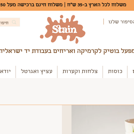
משלוח לכל הארץ ב-35 ש"ח | משלוח חינם ברכישה מעל 550 ש"ח
סיפור שלנו
פעל בוטיק לקרמיקה ואריחים בעבודת יד ישראלית
כוסות
צלחות וקערות
עציץ ואגרטל
יודא
מיקה למטבח?
בקנקן אלא במה שיש בו",