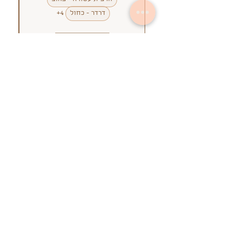
דמי ביטול לרכישה שנעשתה ועדין לא
דרדר - כחול
+4
יצאה מהסטודיו למשלוח הם 6% מגובה
העסקה.
הוספה לסל
בית
תקנון אתר
הסיפור שלנו
מדיניות פרטיות
שאלות תשובות
הצהרת נגישות
עקבו אחרינו ברשתות