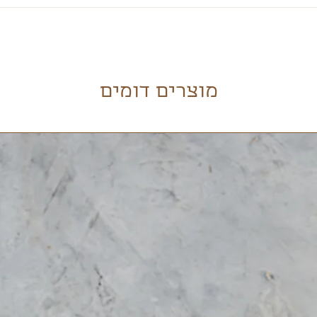
רותים פיננסיים.
ומר שביר אחרי הכל.
 על קנית המוצרים לכתובת המייל שהעביר הלקוח, במידה ותרצו את ה
לו ולשלוח תמונות ביום קבלת הפריט. יש לוודא שקבלנו את התמונות,
פך.
ו.
ריזתו המקורית לסטודיו.
מוצרים דומים
תנו בתהליך העיצוב והייצור.
פן קרמיקה זה חומר שביר.
דוק את המוצר ולהחליט אם לבצע זיכוי או החלפה של המוצר. במידה ו
 לדאוג :) .
שלוחים שלנו מגיעים באריזות פח
 הם 6% מגובה העסקה.
וס במקום פצפצים, זה שומר על הכלים נהדר.
כלים שלנו נכנסים למדיח, למיקרו ולתנור.