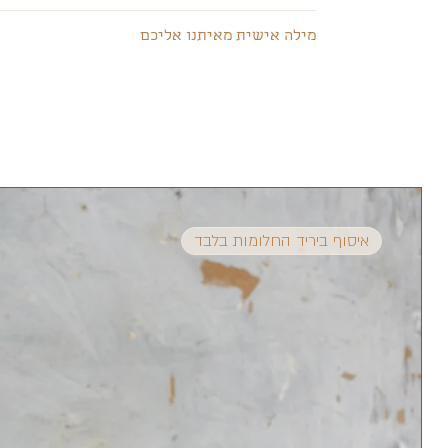
את הכלים אפשר להכניס לתנור ולמיקרוגל.
הסליקה באתר מתבצעת על ידי חברת ישראכרט - ש
במקרה שהפריט הגיע שבור, לא נורא, קרמיקה זה ח
שימו לב, החומר הקרמי רגיש להפרשי טמפרטורות.
מילה אישית מאיתנו אליכם
לאחר אישור העסקה ע"י חברת האשראי תשלח קבלה
יש לצלם את הפריט השבור בתוך האריזה המקורית ש
אין להכניס כלי קר ישירות מהמקרר לתנור חם ולה
בזמן הרכישה.
סטודיו stain יאפשר ללקוחותיו אשר רכשו באתר לבצע החלפות והחזרות של מוצרי הסטודיו:
אין לשים את המוצרים על אש גלויה, חבל, הם יסדק
היי, איזה כיף שהגעת :)
החלפה או החזרה תיעשה בסטודיו בתיאום מראש.
כמה דברים:
המוצר לא היה בשימוש ולא נגרם לו נזק, מוחזר בא
המוצרים שלנו קלים, זה פרט שחשוב לנו ומלווה או
החלפה או החזרה תתקיים עד 30 יום מרגע הרכישה.
לשלוח קרמיקה במשלוח זה לפעמים מפחיד, בכל או
במקרה של החלפה או החזרה, יש לנו את הזכות לב
לכן אנחנו נותנים דגש מאוד גדול על האריזות אז לא
האשראי בו בוצעה העסקה פחות 6% מגובה העסקה ופחות דמי המשלוח.
משתדלים לשמור על העולם שלנו ירוק, לכן כל המ
דמי ביטול לרכישה שנעשתה ועדין לא יצאה מהסטודיו למשלוח
שאפשר לעשות בהם שימוש חוזר עם נייר עיתון גר
איסוף ביריד החלומות בלבד
פרקטיקה מבחינתנו לא פחות חשובה מיופי לכן כל ה
מקווים שתהנו מהמוצרים שרכשתם ומהאריזה.
דביר ונעם.