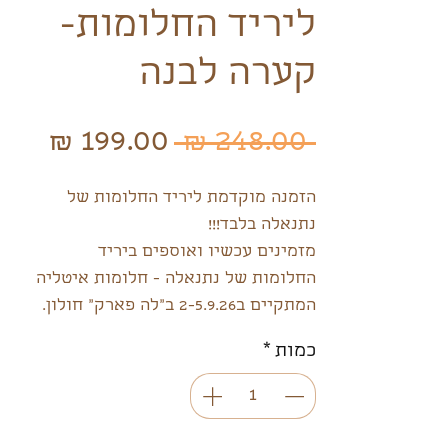
ליריד החלומות-
קערה לבנה
מחיר
מחי
 ‏248.00 ‏₪ 
רגיל
מבצ
הזמנה מוקדמת ליריד החלומות של
נתנאלה בלבד!!!
מזמינים עכשיו ואוספים ביריד
החלומות של נתנאלה - חלומות איטליה
המתקיים ב2-5.9.26 ב"לה פארק" חולון.
מזמינים עכשיו, מקבלי הנחות שוות,
כמות
*
וההזמנה תחכה לכם ארוזה יפה בימי
היריד :)
קערה גדולה מקרמיקה בעבודת יד