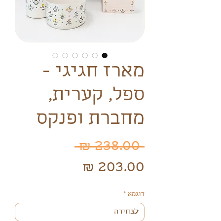
מארז חגיגי -
ספל, קערית,
מחברת ופנקס
מחיר
 ‏238.00 ‏₪ 
מחיר
רגיל
מבצע
דוגמא
*