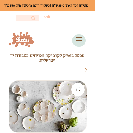
משלוח לכל הארץ ב-35 ש"ח | משלוח חינם ברכישה מעל 550 ש"ח
מפעל בוטיק לקרמיקה ואריחים בעבודת יד
ישראלית