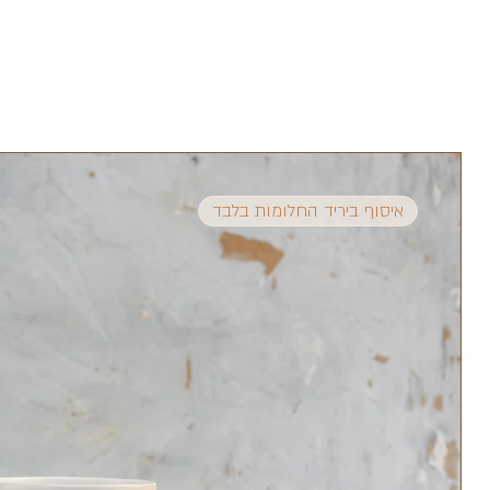
אין להכניס כלי קר ישירות מהמקרר לתנור חם ולה
בזמן הרכישה.
סטודיו stain יאפשר ללקוחותיו אשר רכשו באתר לבצע החלפות והחזרות של מוצרי הסטודיו:
אין לשים את המוצרים על אש גלויה, חבל, הם יסדק
היי, איזה כיף שהגעת :)
החלפה או החזרה תיעשה בסטודיו בתיאום מראש.
כמה דברים:
המוצר לא היה בשימוש ולא נגרם לו נזק, מוחזר בא
המוצרים שלנו קלים, זה פרט שחשוב לנו ומלווה או
החלפה או החזרה תתקיים עד 30 יום מרגע הרכישה.
לשלוח קרמיקה במשלוח זה לפעמים מפחיד, בכל או
במקרה של החלפה או החזרה, יש לנו את הזכות לב
לכן אנחנו נותנים דגש מאוד גדול על האריזות אז לא
האשראי בו בוצעה העסקה פחות 6% מגובה העסקה ופחות דמי המשלוח.
משתדלים לשמור על העולם שלנו ירוק, לכן כל המ
דמי ביטול לרכישה שנעשתה ועדין לא יצאה מהסטודיו למשלוח
שאפשר לעשות בהם שימוש חוזר עם נייר עיתון גר
איסוף ביריד החלומות בלבד
פרקטיקה מבחינתנו לא פחות חשובה מיופי לכן כל ה
מקווים שתהנו מהמוצרים שרכשתם ומהאריזה.
דביר ונעם.