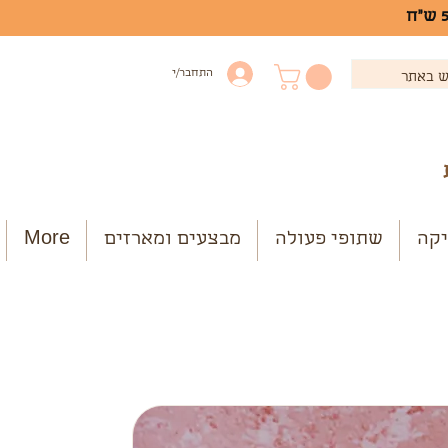
התחבר/י
יקה
שתופי פעולה
מבצעים ומארזים
More