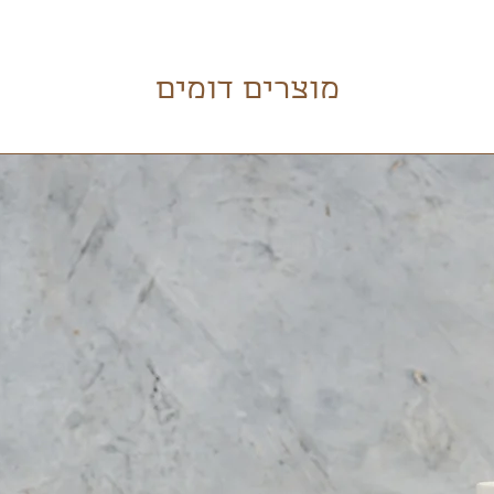
פך.
ו.
ריזתו המקורית לסטודיו.
מוצרים דומים
תנו בתהליך העיצוב והייצור.
פן קרמיקה זה חומר שביר.
דוק את המוצר ולהחליט אם לבצע זיכוי או החלפה של המוצר. במידה ו
 לדאוג :) .
שלוחים שלנו מגיעים באריזות פח
 הם 6% מגובה העסקה.
וס במקום פצפצים, זה שומר על הכלים נהדר.
כלים שלנו נכנסים למדיח, למיקרו ולתנור.