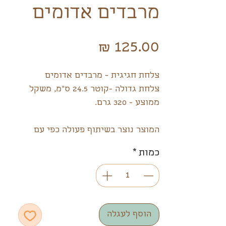
מרבדים אדומים
מחיר
צלחת חגיגית - מרבדים אדומים
צלחת גדולה -קוטר 24.5 ס"מ, משקל
ממוצע - 320 גרם.
המוצר נוצר בשיתוף פעולה כפי עם
אילנה יוצרת "שנה בגינה",
כמות
*
אילנה מעצבת, מאיירת, מדריכה סיורי
ליקוט, חקלאית זעירה ומורה לגינון
וקיימות.
בוגרת המחלקה לתקשורת חזותית
בבצלאל.
הוסף לעגלה
בלוח שנה בגינה, אילנה משלבת את כל