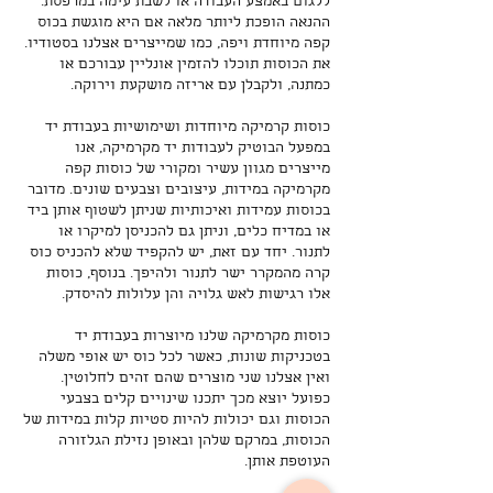
ללגום באמצע העבודה או לשבת עימה במרפסת.
ההנאה הופכת ליותר מלאה אם היא מוגשת בכוס
קפה מיוחדת ויפה, כמו שמייצרים אצלנו בסטודיו.
את הכוסות תוכלו להזמין אונליין עבורכם או
כמתנה, ולקבלן עם אריזה מושקעת וירוקה.
כוסות קרמיקה מיוחדות ושימושיות בעבודת יד
במפעל הבוטיק לעבודות יד מקרמיקה, אנו
מייצרים מגוון עשיר ומקורי של כוסות קפה
מקרמיקה במידות, עיצובים וצבעים שונים. מדובר
בכוסות עמידות ואיכותיות שניתן לשטוף אותן ביד
או במדיח כלים, וניתן גם להכניסן למיקרו או
לתנור. יחד עם זאת, יש להקפיד שלא להכניס כוס
קרה מהמקרר ישר לתנור ולהיפך. בנוסף, כוסות
אלו רגישות לאש גלויה והן עלולות להיסדק.
כוסות מקרמיקה שלנו מיוצרות בעבודת יד
בטכניקות שונות, כאשר לכל כוס יש אופי משלה
ואין אצלנו שני מוצרים שהם זהים לחלוטין.
כפועל יוצא מכך יתכנו שינויים קלים בצבעי
הכוסות וגם יכולות להיות סטיות קלות במידות של
הכוסות, במרקם שלהן ובאופן נזילת הגלזורה
העוטפת אותן.