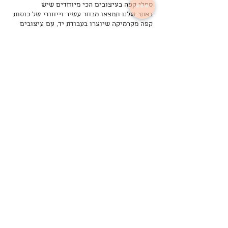
ספלי קפה בעיצובים הכי מיוחדים שיש
באתר שלנו תמצאו מבחר עשיר וייחודי של כוסות
קפה מקרמיקה שיוצרו בעבודת יד, עם עיצובים
מקוריים שלא תמצאו בשום מקום אחר, בגוונים,
מרקמים וגלזורות מיוחדות. למשל תוכלו להזמין
ספל קרמיקה שחורה בעבודת יד, או לבחור במאג
קרמיקה מעוצבת
במרקמים שונים בגוונים של חום לבן ותכלת. כמו
כן, חובבי האספרסו והתה ייהנו משפע של כוסות
מעוצבות, למשל כוס אספרסו בגוונים של חום, או
כוס אספרסו מנוקדת מעוטרת בגלזורות ונזילות
שונות. וזה רק ההתחלה. יש לנו כוסות קפה
שיוצרו משלושה סוגי חמר שונים, כוסות קפה בקו
ישר או מעוגל, כוסות קטנות וגדולות, כוסות
שעוצבו על ידי מאיירים ישראלים מוכשרים ועוד.
כוסות אומן של יוצרים ומעצבים ישראלים
חלק מכוסות הקפה שלנו מעוצבות תוך שיתופי
פעולה עם מעצבים ויוצרים ישראלים, וכך
מתקבלות כוסות שיש מאחוריהן סיפור ויצירה
ייחודית. למשל תוכלו למצוא כוסות מפנקות
שהאיורים שלהן הוזמנו מהקרמיקאית והמאיירת
יערה לייטר, עם סדרה קסומה ועדינה של דמויות
חורף.