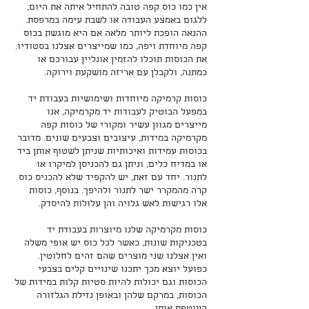
אין כמו כוס קפה טובה להתחיל איתה את היום,
ללגום באמצע העבודה או לשבת עימה במרפסת.
ההנאה הופכת ליותר מלאה אם היא מוגשת בכוס
קפה מיוחדת ויפה, כמו שמייצרים אצלנו בסטודיו.
את הכוסות תוכלו להזמין אונליין עבורכם או
כמתנה, ולקבלן עם אריזה מושקעת וירוקה.
כוסות קרמיקה מיוחדות ושימושיות בעבודת יד
במפעל הבוטיק לעבודות יד מקרמיקה, אנו
מייצרים מגוון עשיר ומקורי של כוסות קפה
מקרמיקה במידות, עיצובים וצבעים שונים. מדובר
בכוסות עמידות ואיכותיות שניתן לשטוף אותן ביד
או במדיח כלים, וניתן גם להכניסן למיקרו או
לתנור. יחד עם זאת, יש להקפיד שלא להכניס כוס
קרה מהמקרר ישר לתנור ולהיפך. בנוסף, כוסות
אלו רגישות לאש גלויה והן עלולות להיסדק.
כוסות מקרמיקה שלנו מיוצרות בעבודת יד
בטכניקות שונות, כאשר לכל כוס יש אופי משלה
ואין אצלנו שני מוצרים שהם זהים לחלוטין.
כפועל יוצא מכך יתכנו שינויים קלים בצבעי
הכוסות וגם יכולות להיות סטיות קלות במידות של
הכוסות, במרקם שלהן ובאופן נזילת הגלזורה