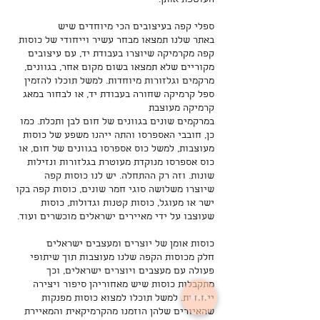
העוטפת אותן.
ספלי קפה בעיצובים הכי מיוחדים שיש
באתר שלנו תמצאו מבחר עשיר וייחודי של כוסות
קפה מקרמיקה שיוצרו בעבודת יד, עם עיצובים
מקוריים שלא תמצאו בשום מקום אחר, בגוונים,
מרקמים וגלזורות מיוחדות. למשל תוכלו להזמין
ספל קרמיקה שחורה בעבודת יד, או לבחור במאג
קרמיקה מעוצבת
במרקמים שונים בגוונים של חום לבן ותכלת. כמו
כן, חובבי האספרסו והתה ייהנו משפע של כוסות
מעוצבות, למשל כוס אספרסו בגוונים של חום, או
כוס אספרסו מנוקדת מעוטרת בגלזורות ונזילות
שונות. וזה רק ההתחלה. יש לנו כוסות קפה
שיוצרו משלושה סוגי חמר שונים, כוסות קפה בקו
ישר או מעוגל, כוסות קטנות וגדולות, כוסות
שעוצבו על ידי מאיירים ישראלים מוכשרים ועוד.
כוסות אומן של יוצרים ומעצבים ישראלים
חלק מכוסות הקפה שלנו מעוצבות תוך שיתופי
פעולה עם מעצבים ויוצרים ישראלים, וכך
מתקבלות כוסות שיש מאחוריהן סיפור ויצירה
ייחודית. למשל תוכלו למצוא כוסות מפנקות
שהאיורים שלהן הוזמנו מהקרמיקאית והמאיירת